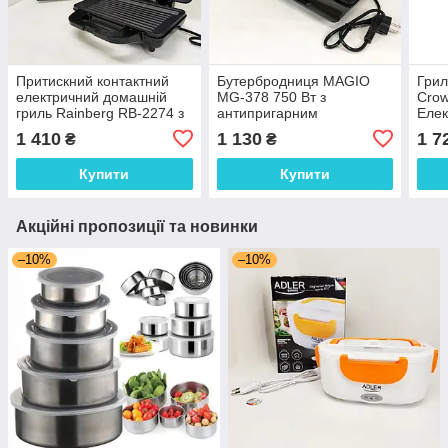
Притискний контактний
Бутербродниця MAGIO
Грил
електричний домашній
MG-378 750 Вт з
Crow
гриль Rainberg RB-2274 з
антипригарним
Елек
антипригарним покриттям
покриттям, Настільний
грил
1 410
1 130
1 7
₴
₴
1800Вт
гриль електричний-
терм
притискний
Купити
Купити
Акційні пропозиції та новинки
–10%
–10%