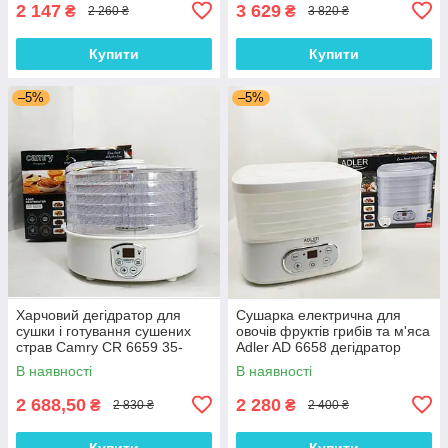
2 147
3 629
₴
₴
2 260 ₴
3 820 ₴
Купити
Купити
–5%
–5%
Харчовий дегідратор для
Сушарка електрична для
сушки і готування сушених
овочів фруктів грибів та м'яса
страв Camry CR 6659 35-
Adler AD 6658 дегідратор
70°C 240Вт
550Вт
В наявності
В наявності
2 688,50
2 280
₴
₴
2 830 ₴
2 400 ₴
Купити
Купити