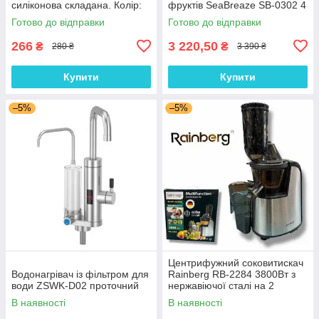
силіконова складана. Колір:
фруктів SeaBreaze SB-0302 4
рожевий
секції 520Вт, 11л з
Готово до відправки
Готово до відправки
регулюванням потужності
266
3 220,50
₴
₴
280 ₴
3 390 ₴
Купити
Купити
–5%
–5%
Центрифужний соковитискач
Водонагрівач із фільтром для
Rainberg RB-2284 3800Вт з
води ZSWK-D02 проточний
нержавіючої сталі на 2
швидкості для фруктів та
В наявності
В наявності
овочів