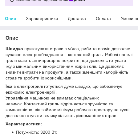
Опис
Характеристики
Доставка
Оплата
Умови п
Опис
Швидко
приготувати страви з м’яса, риби та овочів дозволяє
сучасне електрообладнання – контактний гриль. Робочі панелі
гриля мають антипригарне покриття, що дозволяє готувати
їжу з мінімальним використанням жирів і олії. Це дозволяє
знизити витрати на продукти, а також зменшити калорійність
страв та зробити їх кориснішими.
Їжа
в електрогрилі готується дуже швидко, що забезпечує
економію електроенергії.
Управління машиною не вимагає спеціальних
навичок. Контактний гриль відрізняється зручністю та
компактністю, він займає мінімум робочого простору на кухні,
дозволяє готувати велику кількість різноманітних страв.
Характеристики:
Потужність: 3200 Вт;