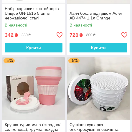
Набір харчових контейнерів
Unique UN-1515 5 шт із
Ланч бокс з підігрівом Adler
нержавіючої сталі
AD 4474 1.1л Orange
В наявності
В наявності
342
720
₴
₴
380 ₴
800 ₴
Купити
Купити
–5%
–5%
Кружка туристична (складна/
Сушіння сушарка
силіконова), кружка похідна
електросушіння овочів та