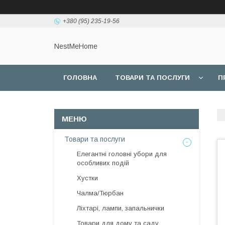
+380 (95) 235-19-56
NestMeHome
ГОЛОВНА
ТОВАРИ ТА ПОСЛУГИ
П
Товари та послуги
Елегантні головні убори для
особливих подій
Хустки
Чалма/Тюрбан
Ліхтарі, лампи, запальнички
Товари для дому та саду