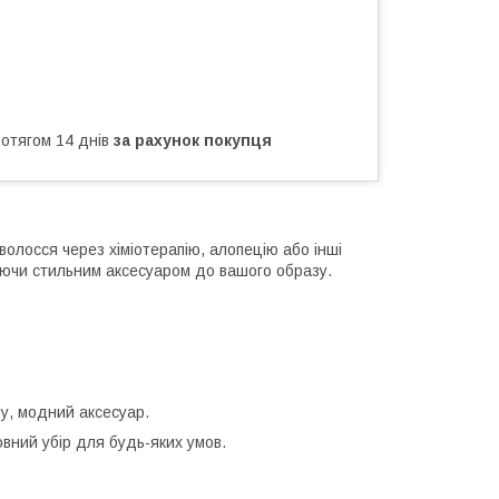
ротягом 14 днів
за рахунок покупця
 волосся через хіміотерапію, алопецію або інші
аючи стильним аксесуаром до вашого образу.
ду, модний аксесуар.
вний убір для будь-яких умов.