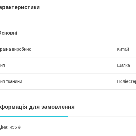
арактеристики
Основні
раїна виробник
Китай
ип
Шапка
ип тканини
Поліесте
нформація для замовлення
іна:
455 ₴