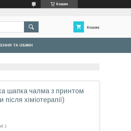
Кошик
Кошик
ЕННЯ ТА ОБМІН
ка шапка чалма з принтом
и після хіміотерапії)
од:
1