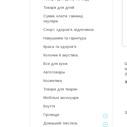
Товари для дітей
Сумки, клатчі, гаманці,
окуляри
Спорт, здоров'я, відпочинок
Навушники та гарнітура
Краса та здоров'я
Колонки й акустика
Ц
Все для кухні
п
Автотовары
Л
Косметика
Товари для тварин
Мобільні аксесуари
Взуття
З
Гірлянди
Домашній текстиль