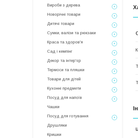
Вироби з дерева
Х
Новорічні товари
Дитячі товари
Сумки, валізи та рюкзаки
Краса та здоров'я
К
Сад і кемпінг
Декор та інтер'єр
Т
Термоси та пляшки
Товари для дітей
Т
Кухонні предмети
Посуд для напоїв
Чашки
І
Посуд для готування
Друшляки
Ц
Кришки