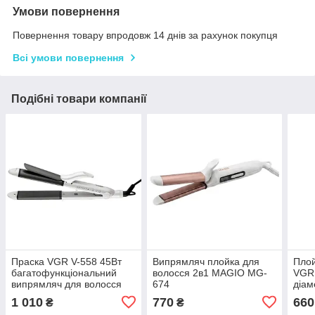
Умови повернення
Повернення товару впродовж 14 днів за рахунок покупця
Всі умови повернення
Подібні товари компанії
Праска VGR V-558 45Вт
Випрямляч плойка для
Плой
багатофункціональний
волосся 2в1 MAGIO MG-
VGR 
випрямляч для волосся
674
діам
кера
1 010
770
660
₴
₴
куче