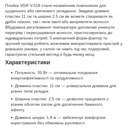
Плойка VGR V-518 стане незамінним помічником для
щоденного або святкового укладання. Завдяки довжині
пластин 11 см та ширині 2,5 см ви можете створювати як
дрібні локони, так і легкі хвилі або випрямляти волосся.
Вбудована регулювання температури допоможе уникнути
перегріву і пересушування волосся, пристосовуючись до
індивідуальних потреб. Її компактний форм-фактор та
зручний провід роблять можливим використовувати пристрій у
домашніх умовах, у салоні чи навіть під час подорожей,
гарантуючи стильний вигляд в будь-якому місці.
Характеристики
Потужність: 35 Вт — оптимальне поєднання
енергоефективності та продуктивності.
Довжина пластин: 11 см — універсальна довжина для
різних типів укладок.
Ширина пластин: 2,5 см — дозволяє працювати з
різним обсягом пасом для досягнення бажаного
ефекту.
Довжина шнура: 1,8 м — забезпечує комфортне
користування без обмежень рухливості.