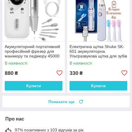
Акумуляторний портативний
Електрична щітка Shuke SK-
професійний фрезер для
601 акумуляторна.
манікюру та педікюру 45000
Ультразвукова щітка для зубів
об/хв 2600 мАч з насадками
+ 3 насадки White
В наявності
В наявності
880
330
₴
₴
Купити
Купити
Показати ще
Про нас
97% позитивних з 103 відгуків за рік