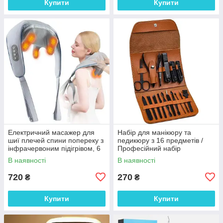
Купити
Купити
Електричний масажер для
Набір для манікюру та
шиї плечей спини попереку з
педикюру з 16 предметів /
інфрачервоним підігрівом, 6
Професійний набір
вузлів, електромасажер
інструментів 16 в 1 з
В наявності
В наявності
нержавіючої сталі у футлярі
720
270
₴
₴
Купити
Купити