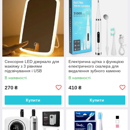
Сенсорне LED дзеркало для
Електрична щітка з функцією
макіяжу з 3 рівнями
електричного скалера для
підсвічування і USB
видалення зубного каменю
зарядкою. Дзеркало для
та відбілювання White
В наявності
В наявності
макіяжу
270
410
₴
₴
Купити
Купити