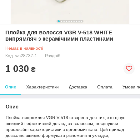
Плойка для волосся VGR V-518 WHITE
випрямляч з керамічними пластинами
Немає в наявності
Код: ws28737-1
Роздріб
1 030
₴
Опис
Характеристики
Доставка
Оплата
Умови п
Опис
Плойка-випрямляч VGR V-518 створена для тих, хто цінує
швидкий і ефективний догляд за волоссям, поєднуючи
професійні характеристики з ергономічністю. Цей прилад
дозволяє швидко формувати різноманітні укладки,