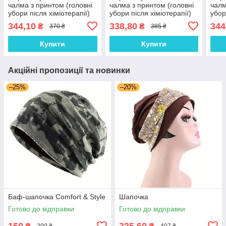
чалма з принтом (головні
чалма з принтом (головні
чалм
убори після хіміотерапії)
убори після хіміотерапії)
убор
344,10
338,80
344
₴
₴
370 ₴
385 ₴
Купити
Купити
Акційні пропозиції та новинки
–25%
–20%
Баф-шапочка Comfort & Style
Шапочка
Готово до відправки
Готово до відправки
150
325,60