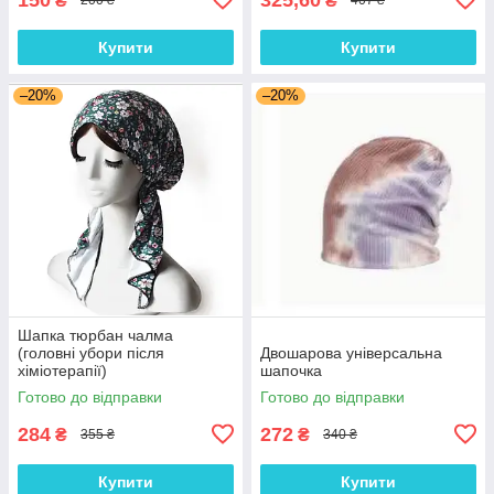
₴
₴
200 ₴
407 ₴
Купити
Купити
–20%
–20%
Шапка тюрбан чалма
(головні убори після
Двошарова універсальна
хіміотерапії)
шапочка
Готово до відправки
Готово до відправки
284
272
₴
₴
355 ₴
340 ₴
Купити
Купити