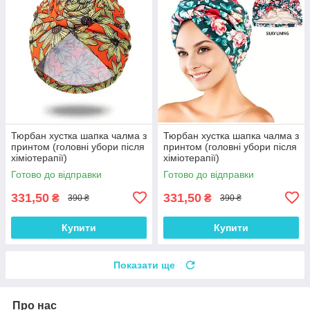
Тюрбан хустка шапка чалма з
Тюрбан хустка шапка чалма з
принтом (головні убори після
принтом (головні убори після
хіміотерапії)
хіміотерапії)
Готово до відправки
Готово до відправки
331,50
331,50
₴
₴
390 ₴
390 ₴
Купити
Купити
Показати ще
Про нас