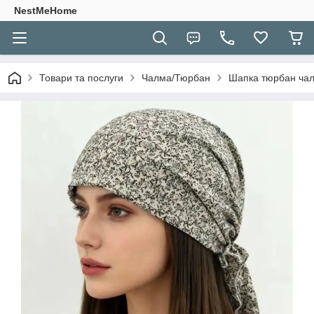
NestMeHome
Товари та послуги
Чалма/Тюрбан
Шапка тюрбан чалм